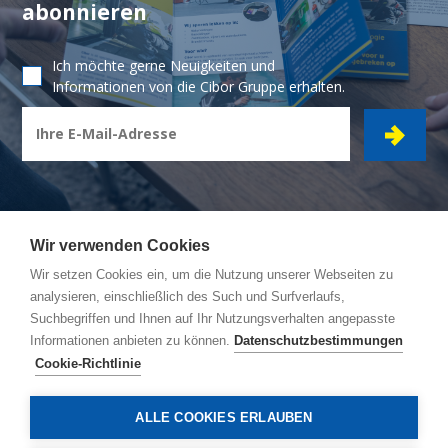
abonnieren
Ich möchte gerne Neuigkeiten und
Informationen von die Cibor Gruppe erhalten.
Wir verwenden Cookies
Wir setzen Cookies ein, um die Nutzung unserer Webseiten zu
CIBOR GRUPPE
- Ambachtsstraat 7 - 2450 Meerhout
analysieren, einschließlich des Such und Surfverlaufs,
Suchbegriffen und Ihnen auf Ihr Nutzungsverhalten angepasste
Reiseroute
Informationen anbieten zu können.
Datenschutzbestimmungen
Allgemeine Bedingungen
Cookie-Richtlinie
Datenschutzbestimmungen
Cookie-Richtlinie
ALLE COOKIES ERLAUBEN
© Copyright 2026, Cibor