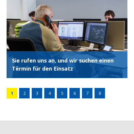
Sie rufen uns an, und wir suchen einen
Tërmin für den Einsatz
1
2
3
4
5
6
7
8