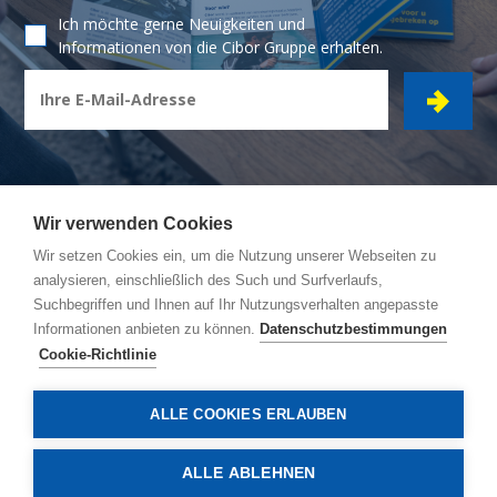
Ich möchte gerne Neuigkeiten und
Informationen von die Cibor Gruppe erhalten.
Wir verwenden Cookies
Wir setzen Cookies ein, um die Nutzung unserer Webseiten zu
CIBOR GRUPPE
- Ambachtsstraat 7 - 2450 Meerhout
analysieren, einschließlich des Such und Surfverlaufs,
Suchbegriffen und Ihnen auf Ihr Nutzungsverhalten angepasste
Reiseroute
Informationen anbieten zu können.
Datenschutzbestimmungen
Allgemeine Bedingungen
Cookie-Richtlinie
Datenschutzbestimmungen
Cookie-Richtlinie
ALLE COOKIES ERLAUBEN
© Copyright 2026, Cibor
ALLE ABLEHNEN