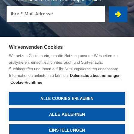
Wir verwenden Cookies
Wir setzen Cookies ein, um die Nutzung unserer Webseiten zu
CIBOR GRUPPE
- Ambachtsstraat 7 - 2450 Meerhout
analysieren, einschließlich des Such und Surfverlaufs,
Suchbegriffen und Ihnen auf Ihr Nutzungsverhalten angepasste
Reiseroute
Informationen anbieten zu können.
Datenschutzbestimmungen
Allgemeine Bedingungen
Cookie-Richtlinie
Datenschutzbestimmungen
Cookie-Richtlinie
ALLE COOKIES ERLAUBEN
© Copyright 2026, Cibor
ALLE ABLEHNEN
EINSTELLUNGEN
KONTAKTIEREN SIE UNS