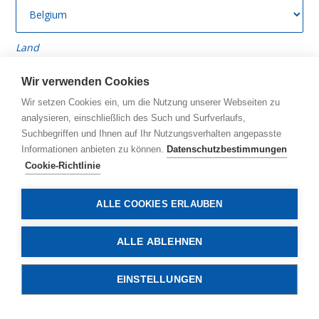
Land
Stellen Sie eine Frage/Geben Sie zusätzliche
Wir verwenden Cookies
Informationen
Wir setzen Cookies ein, um die Nutzung unserer Webseiten zu
analysieren, einschließlich des Such und Surfverlaufs,
Suchbegriffen und Ihnen auf Ihr Nutzungsverhalten angepasste
Informationen anbieten zu können.
Datenschutzbestimmungen
Cookie-Richtlinie
ALLE COOKIES ERLAUBEN
Hochladen CV
ALLE ABLEHNEN
Accepted file types: docx, pdf, Max. file size: 5 MB.
EINSTELLUNGEN
KONTAKTIEREN SIE UNS
CAPTCHA