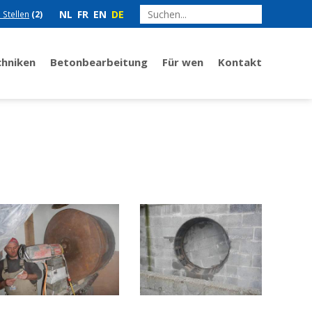
NL
FR
EN
DE
e Stellen
(2)
chniken
Betonbearbeitung
Für wen
Kontakt