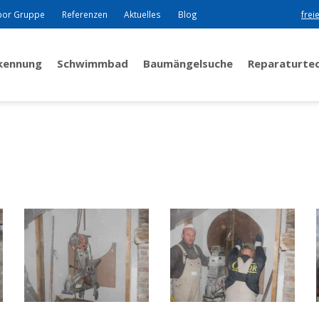
bor Gruppe
Referenzen
Aktuelles
Blog
frei
rkennung
Schwimmbad
Baumängelsuche
Reparaturte