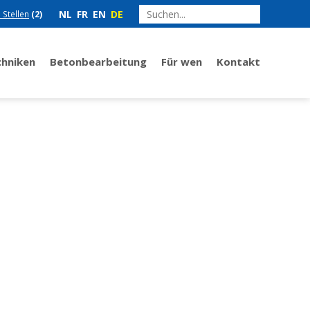
NL
FR
EN
DE
e Stellen
(2)
chniken
Betonbearbeitung
Für wen
Kontakt