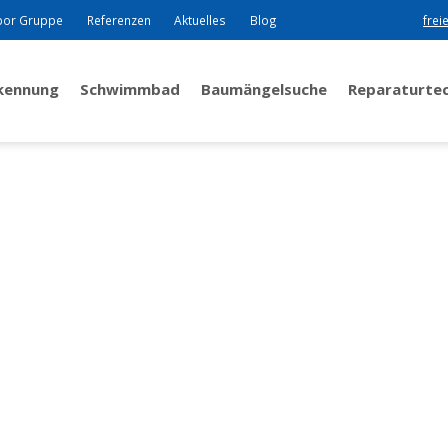
bor Gruppe
Referenzen
Aktuelles
Blog
frei
rkennung
Schwimmbad
Baumängelsuche
Reparaturte