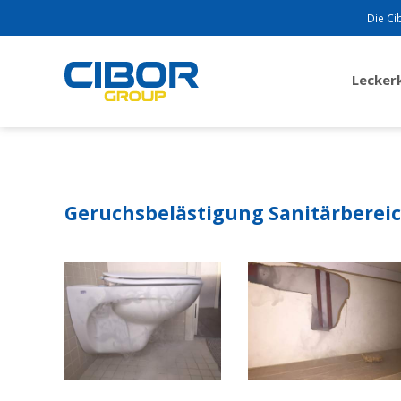
Die Ci
Lecke
Geruchsbelästigung Sanitärberei