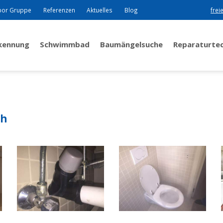
bor Gruppe
Referenzen
Aktuelles
Blog
frei
rkennung
Schwimmbad
Baumängelsuche
Reparaturte
ch