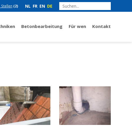
NL
FR
EN
DE
e Stellen
(2)
chniken
Betonbearbeitung
Für wen
Kontakt