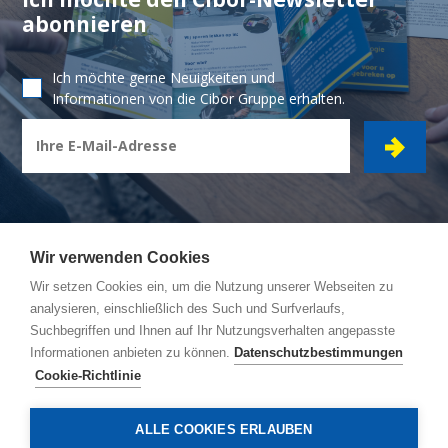
abonnieren
Ich möchte gerne Neuigkeiten und
Informationen von die Cibor Gruppe erhalten.
Wir verwenden Cookies
Wir setzen Cookies ein, um die Nutzung unserer Webseiten zu
CIBOR GRUPPE
- Ambachtsstraat 7 - 2450 Meerhout
analysieren, einschließlich des Such und Surfverlaufs,
Suchbegriffen und Ihnen auf Ihr Nutzungsverhalten angepasste
Reiseroute
Informationen anbieten zu können.
Datenschutzbestimmungen
Allgemeine Bedingungen
Cookie-Richtlinie
Datenschutzbestimmungen
Cookie-Richtlinie
ALLE COOKIES ERLAUBEN