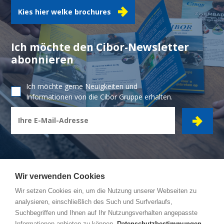
Kies hier welke brochures
Ich möchte den Cibor-Newsletter
abonnieren
Ich möchte gerne Neuigkeiten und
Informationen von die Cibor Gruppe erhalten.
Wir verwenden Cookies
Wir setzen Cookies ein, um die Nutzung unserer Webseiten zu
CIBOR GRUPPE
- Ambachtsstraat 7 - 2450 Meerhout
analysieren, einschließlich des Such und Surfverlaufs,
Suchbegriffen und Ihnen auf Ihr Nutzungsverhalten angepasste
Reiseroute
Informationen anbieten zu können.
Datenschutzbestimmungen