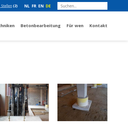
NL
FR
EN
DE
e Stellen
(2)
chniken
Betonbearbeitung
Für wen
Kontakt