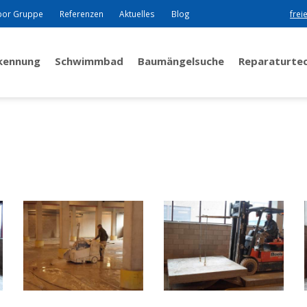
bor Gruppe
Referenzen
Aktuelles
Blog
frei
rkennung
Schwimmbad
Baumängelsuche
Reparaturte