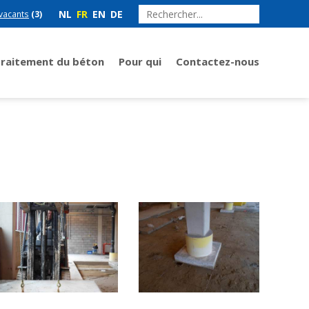
NL
FR
EN
DE
vacants
(3)
Traitement du béton
Pour qui
Contactez-nous