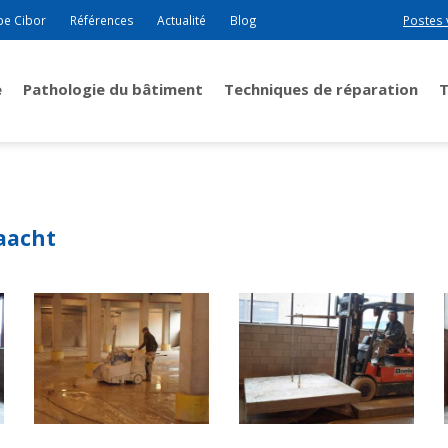
pe Cibor
Références
Actualité
Blog
Postes 
e
Pathologie du bâtiment
Techniques de réparation
Haacht