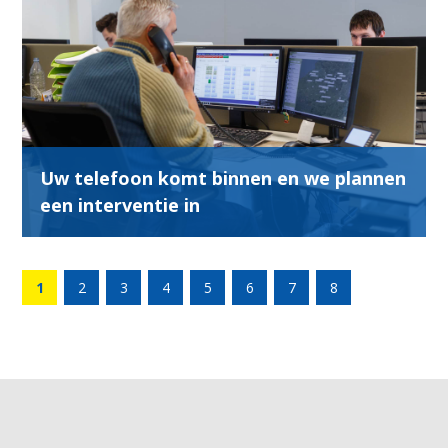
Uw telefoon komt binnen en we plannen
een interventie in
1
2
3
4
5
6
7
8