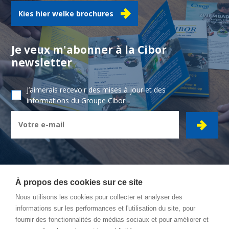
Kies hier welke brochures
Je veux m'abonner à la Cibor
newsletter
J’aimerais recevoir des mises à jour et des
informations du Groupe Cibor.
À propos des cookies sur ce site
Nous utilisons les cookies pour collecter et analyser des
CIBOR GROUPE
- Ambachtsstraat 7 - 2450 Meerhout
informations sur les performances et l'utilisation du site, pour
fournir des fonctionnalités de médias sociaux et pour améliorer et
Itinéraire