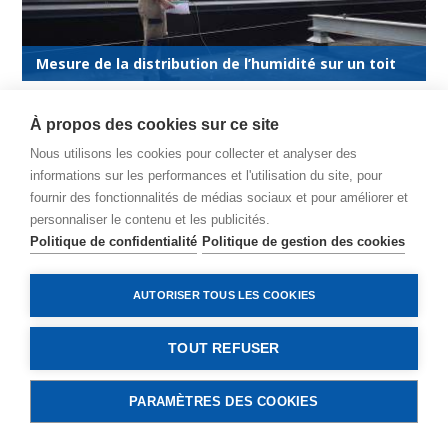
Mesure de la distribution de l’humidité sur un toit
Pathologie du bâtiment
À propos des cookies sur ce site
Nous utilisons les cookies pour collecter et analyser des
informations sur les performances et l'utilisation du site, pour
fournir des fonctionnalités de médias sociaux et pour améliorer et
personnaliser le contenu et les publicités.
Politique de confidentialité
Politique de gestion des cookies
AUTORISER TOUS LES COOKIES
TOUT REFUSER
Enlever du carrelages sans rien casser
PARAMÈTRES DES COOKIES
CONTACTEZ-NOUS
Techniques de réparation