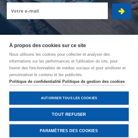
À propos des cookies sur ce site
Nous utilisons les cookies pour collecter et analyser des
CIBOR GROUPE
- Ambachtsstraat 7 - 2450 Meerhout
informations sur les performances et l'utilisation du site, pour
fournir des fonctionnalités de médias sociaux et pour améliorer et
Itinéraire
personnaliser le contenu et les publicités.
Conditions Générales
Politique de confidentialité
Politique de gestion des cookies
Politique de confidentialité
Politique de gestion des cookies
AUTORISER TOUS LES COOKIES
© Copyright 2026, Cibor
TOUT REFUSER
PARAMÈTRES DES COOKIES
CONTACTEZ-NOUS