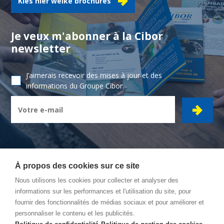
Kies hier welke brochures
Je veux m'abonner à la Cibor
newsletter
J’aimerais recevoir des mises à jour et des
informations du Groupe Cibor.
À propos des cookies sur ce site
Nous utilisons les cookies pour collecter et analyser des
CIBOR GROUPE
- Ambachtsstraat 7 - 2450 Meerhout
informations sur les performances et l'utilisation du site, pour
fournir des fonctionnalités de médias sociaux et pour améliorer et
Itinéraire
personnaliser le contenu et les publicités.
Conditions Générales