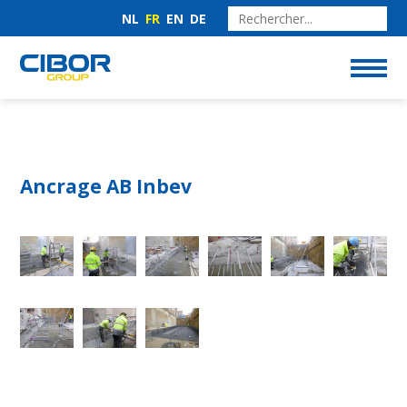
NL
FR
EN
DE
Ancrage AB Inbev