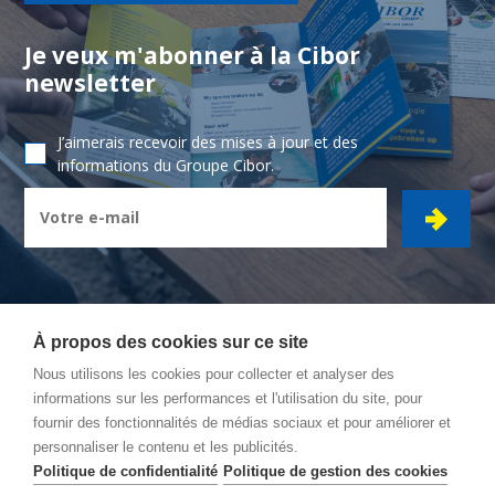
Je veux m'abonner à la Cibor
newsletter
J’aimerais recevoir des mises à jour et des
informations du Groupe Cibor.
À propos des cookies sur ce site
Nous utilisons les cookies pour collecter et analyser des
CIBOR GROUPE
- Ambachtsstraat 7 - 2450 Meerhout
informations sur les performances et l'utilisation du site, pour
fournir des fonctionnalités de médias sociaux et pour améliorer et
Itinéraire
personnaliser le contenu et les publicités.
Conditions Générales
Politique de confidentialité
Politique de gestion des cookies
Politique de confidentialité