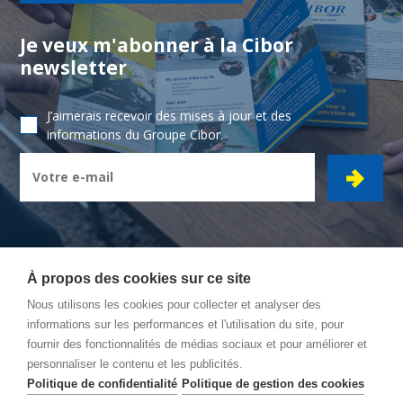
Je veux m'abonner à la Cibor
newsletter
J’aimerais recevoir des mises à jour et des
informations du Groupe Cibor.
À propos des cookies sur ce site
Nous utilisons les cookies pour collecter et analyser des
CIBOR GROUPE
- Ambachtsstraat 7 - 2450 Meerhout
informations sur les performances et l'utilisation du site, pour
fournir des fonctionnalités de médias sociaux et pour améliorer et
Itinéraire
personnaliser le contenu et les publicités.
Conditions Générales
Politique de confidentialité
Politique de gestion des cookies
Politique de confidentialité