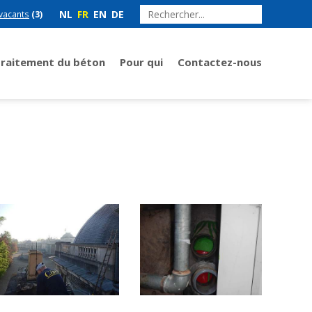
NL
FR
EN
DE
vacants
(3)
Traitement du béton
Pour qui
Contactez-nous