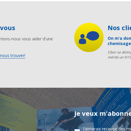
-vous
Nos c
On m’a don
rions-nous vous aider d'une
chemisage 
Cibor se disti
nous trouver!
mérite un 9/10
Je veux m'abonne
J’aimerais recevoir des m