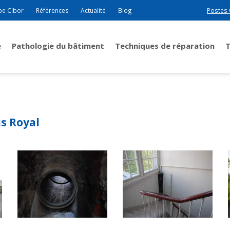
pe Cibor
Références
Actualité
Blog
Postes 
e
Pathologie du bâtiment
Techniques de réparation
is Royal