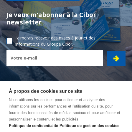
Je veux m'abonner à la Cibor
newsletter
J’aimerais recevoir des mises à jour et des
informations du Groupe Cibor.
À propos des cookies sur ce site
Nous utilisons les cookies pour collecter et analyser des
CIBOR GROUPE
- Ambachtsstraat 7 - 2450 Meerhout
informations sur les performances et l'utilisation du site, pour
fournir des fonctionnalités de médias sociaux et pour améliorer et
Itinéraire
personnaliser le contenu et les publicités.
Conditions Générales
Politique de confidentialité
Politique de gestion des cookies
Politique de confidentialité