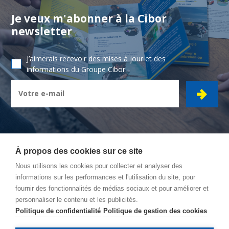
Je veux m'abonner à la Cibor
newsletter
J’aimerais recevoir des mises à jour et des
informations du Groupe Cibor.
À propos des cookies sur ce site
Nous utilisons les cookies pour collecter et analyser des
CIBOR GROUPE
- Ambachtsstraat 7 - 2450 Meerhout
informations sur les performances et l'utilisation du site, pour
fournir des fonctionnalités de médias sociaux et pour améliorer et
Itinéraire
personnaliser le contenu et les publicités.
Conditions Générales
Politique de confidentialité
Politique de gestion des cookies
Politique de confidentialité