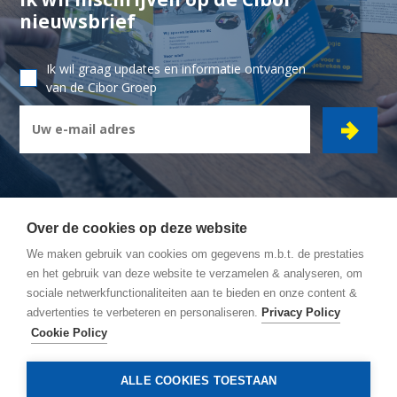
nieuwsbrief
Ik wil graag updates en informatie ontvangen
van de Cibor Groep
Over de cookies op deze website
We maken gebruik van cookies om gegevens m.b.t. de prestaties
CIBOR GROEP
- Ambachtsstraat 7 - 2450 Meerhout
en het gebruik van deze website te verzamelen & analyseren, om
sociale netwerkfunctionaliteiten aan te bieden en onze content &
Wegbeschrijving
advertenties te verbeteren en personaliseren.
Privacy Policy
Algemene Voorwaarden
Cookie Policy
Privacy policy
Cookie policy
ALLE COOKIES TOESTAAN