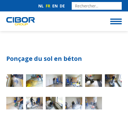
NL
FR
EN
DE
Ponçage du sol en béton