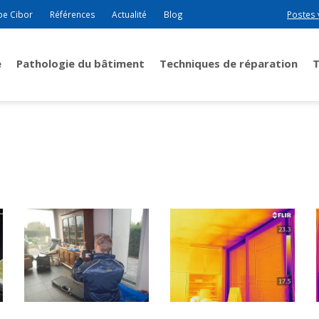
pe Cibor
Références
Actualité
Blog
Postes 
e
Pathologie du bâtiment
Techniques de réparation