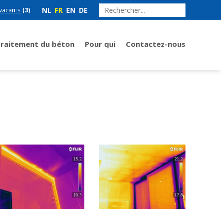
NL
FR
EN
DE
vacants
(3)
Traitement du béton
Pour qui
Contactez-nous