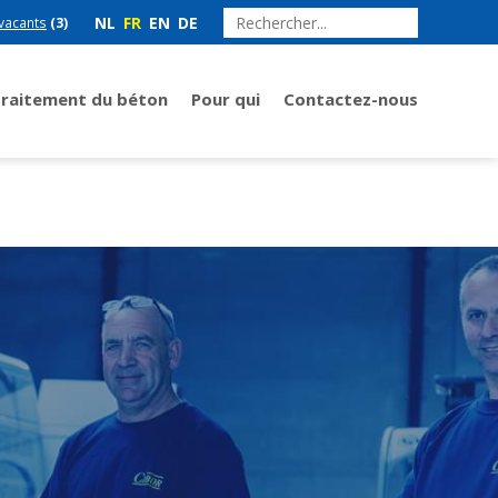
NL
FR
EN
DE
vacants
(3)
Traitement du béton
Pour qui
Contactez-nous