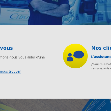
-vous
Nos c
L’assistanc
rions-nous vous aider d'une
J’aimerais tou
remarquable e
nous trouver!