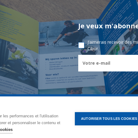
Je veux m'abonne
J’aimerais recevoir des m
Cibor.
CIBOR GROUPE
- Ambachtsstraat 7 - 2450 Meerhout
 les performances et l'utilisation
AUTORISER TOUS LES COOKIES
onditions Générales
Politique de confidentialité
Politique de gestio
orer et personnaliser le contenu et
cookies
© Copyright 2026, Cibor