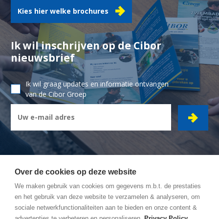
Kies hier welke brochures
Ik wil inschrijven op de Cibor
nieuwsbrief
Ik wil graag updates en informatie ontvangen
van de Cibor Groep
Over de cookies op deze website
We maken gebruik van cookies om gegevens m.b.t. de prestaties
CIBOR GROEP
- Ambachtsstraat 7 - 2450 Meerhout
en het gebruik van deze website te verzamelen & analyseren, om
sociale netwerkfunctionaliteiten aan te bieden en onze content &
Wegbeschrijving
advertenties te verbeteren en personaliseren.
Privacy Policy