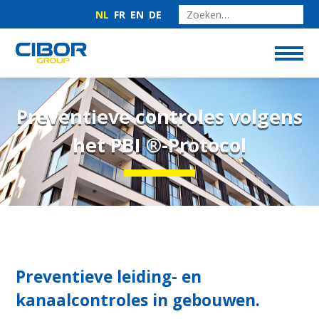
NL
FR
EN
DE
Preventieve controles volgens
het PBI ®-Protocol
Preventieve leiding- en
kanaalcontroles in gebouwen.