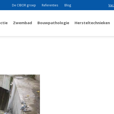
De CIBOR groep
Referenties
Blog
Vac
ctie
Zwembad
Bouwpathologie
Hersteltechnieken