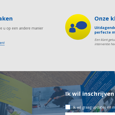
maken
Onze 
Uitdagende
we u op een andere manier
perfecte m
Een klant get
en!
interventie he
Ik wil inschrijve
Ik wil graag updates en 