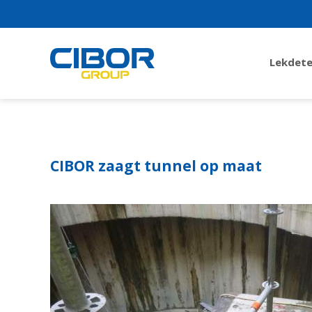
Lekdete
CIBOR zaagt tunnel op maat