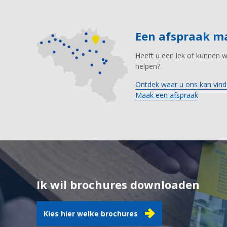
Een afspraak 
Heeft u een lek of kunnen 
helpen?
Ontdek waar u ons kan vind
Maak een afspraak
Ik wil brochures downloaden
Kies hier welke brochures