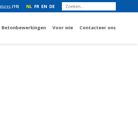
NL
FR
EN
DE
atures
(10)
Betonbewerkingen
Voor wie
Contacteer ons