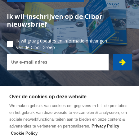
Ik wil inschrijven op de Cibor
nieuwsbrief
Ik wil graag updates en informatie ontvangen
van de Cibor Groep
Over de cookies op deze website
We maken gebruik van cookies om gegevens m.b.t. de prestaties
CIBOR GROEP
- Ambachtsstraat 7 - 2450 Meerhout
en het gebruik van deze website te verzamelen & analyseren, om
sociale netwerkfunctionaliteiten aan te bieden en onze content &
Wegbeschrijving
advertenties te verbeteren en personaliseren.
Privacy Policy
Algemene Voorwaarden
Cookie Policy
Privacy policy