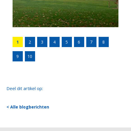
1
2
3
4
5
6
7
8
9
10
Deel dit artikel op:
< Alle blogberichten