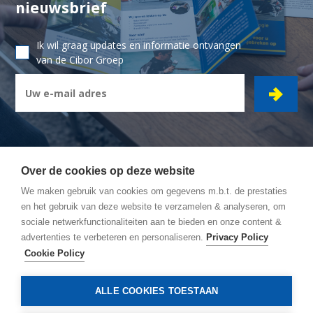
nieuwsbrief
Ik wil graag updates en informatie ontvangen
van de Cibor Groep
Over de cookies op deze website
We maken gebruik van cookies om gegevens m.b.t. de prestaties
CIBOR GROEP
- Ambachtsstraat 7 - 2450 Meerhout
en het gebruik van deze website te verzamelen & analyseren, om
sociale netwerkfunctionaliteiten aan te bieden en onze content &
Wegbeschrijving
advertenties te verbeteren en personaliseren.
Privacy Policy
Algemene Voorwaarden
Cookie Policy
Privacy policy
Cookie policy
ALLE COOKIES TOESTAAN
© Copyright 2026, Cibor