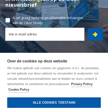
nieuwsbrief
Ik wil graag updates en informatie ontvangen
van de Cibor Groep
Over de cookies op deze website
We maken gebruik van cookies om gegevens m.b.t. de prestaties
CIBOR GROEP
- Ambachtsstraat 7 - 2450 Meerhout
en het gebruik van deze website te verzamelen & analyseren, om
sociale netwerkfunctionaliteiten aan te bieden en onze content &
Wegbeschrijving
advertenties te verbeteren en personaliseren.
Privacy Policy
Algemene Voorwaarden
Cookie Policy
Privacy policy
Cookie policy
ALLE COOKIES TOESTAAN
© Copyright 2026, Cibor