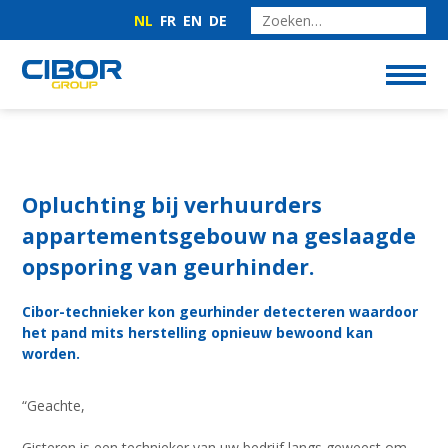
NL
FR
EN
DE
Opluchting bij verhuurders
appartementsgebouw na geslaagde
opsporing van geurhinder.
Cibor-technieker kon geurhinder detecteren waardoor
het pand mits herstelling opnieuw bewoond kan
worden.
“Geachte,
Gisteren is een technieker van uw bedrijf langs geweest om