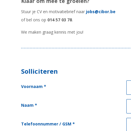
Klaar om mee te groeien?
Stuur je CV en motivatiebrief naar
jobs@cibor.be
of bel ons op
014 57 03 78
.
We maken graag kennis met jou!
Solliciteren
Voornaam
*
Naam
*
Telefoonnummer / GSM
*