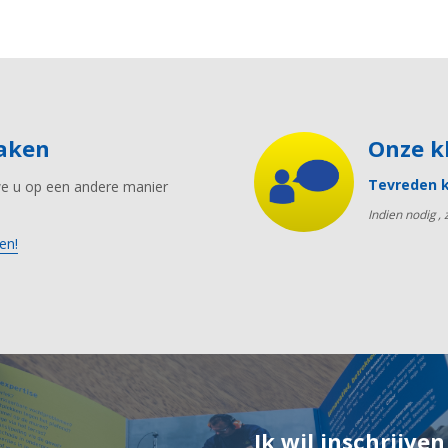
maken
Onze 
Tevreden k
we u op een andere manier
Indien nodig ,
en!
Ik wil inschrijve