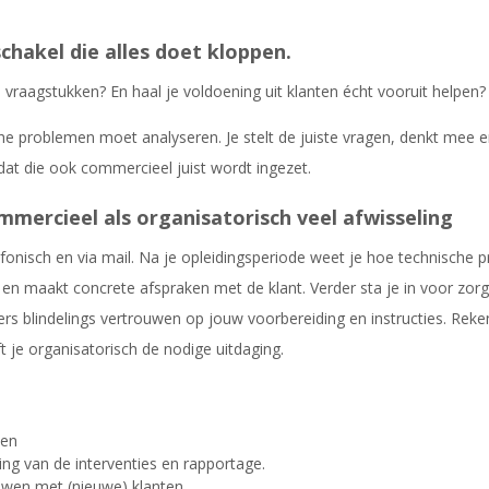
schakel die alles doet kloppen.
 vraagstukken? En haal je voldoening uit klanten écht vooruit helpen? 
che problemen moet analyseren. Je stelt de juiste vragen, denkt mee 
gt dat die ook commercieel juist wordt ingezet.
commercieel als organisatorisch veel afwisseling
onisch en via mail. Na je opleidingsperiode weet je hoe technische 
t en maakt concrete afspraken met de klant. Verder sta je in voor zor
ekers blindelings vertrouwen op jouw voorbereiding en instructies. R
t je organisatorisch de nodige uitdaging.
nen
ng van de interventies en rapportage.
wen met (nieuwe) klanten