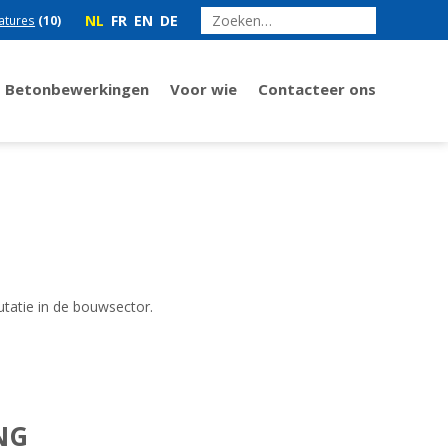
NL
FR
EN
DE
atures
(10)
Betonbewerkingen
Voor wie
Contacteer ons
utatie in de bouwsector.
NG