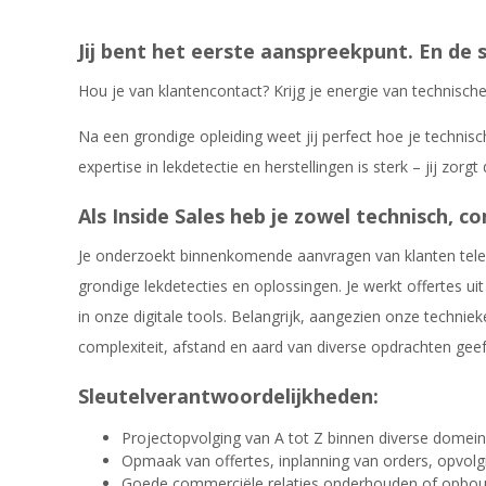
Jij bent het eerste aanspreekpunt. En de 
Hou je van klantencontact? Krijg je energie van technische
Na een grondige opleiding weet jij perfect hoe je technis
expertise in lekdetectie en herstellingen is sterk – jij zor
Als Inside Sales heb je zowel technisch, 
Je onderzoekt binnenkomende aanvragen van klanten telef
grondige lekdetecties en oplossingen. Je werkt offertes ui
in onze digitale tools. Belangrijk, aangezien onze techni
complexiteit, afstand en aard van diverse opdrachten geef
Sleutelverantwoordelijkheden:
Projectopvolging van A tot Z binnen diverse domei
Opmaak van offertes, inplanning van orders, opvolgi
Goede commerciële relaties onderhouden of opbou