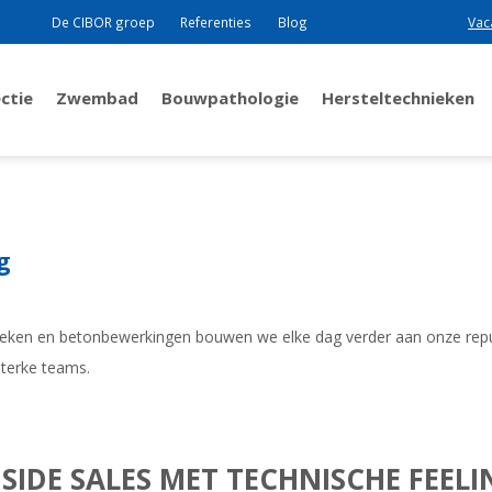
De CIBOR groep
Referenties
Blog
Vac
ctie
Zwembad
Bouwpathologie
Hersteltechnieken
g
chnieken en betonbewerkingen bouwen we elke dag verder aan onze rep
sterke teams.
NSIDE SALES MET TECHNISCHE FEELI