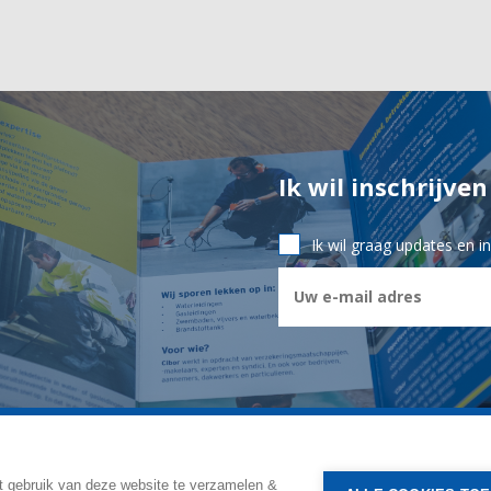
Ik wil inschrijve
Ik wil graag updates en 
CIBOR GROEP
- Ambachtsstraat 7 - 2450 Meerhout
t gebruik van deze website te verzamelen &