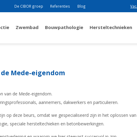
De CIBOR groep
Referenties
Blog
Vac
ctie
Zwembad
Bouwpathologie
Hersteltechnieken
an de Mede-eigendom
lon van de Mede-eigendom.
eringsprofessionals, aannemers, dakwerkers en particulieren.
zijn op deze beurs, omdat we gespecialiseerd zijn in het oplossen va
ogie, speciale hersteltechieken en betonbewerkingen.
enstverlening en waarom we hier steevast succesvol in zijn.