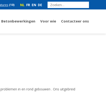
NL
FR
EN
DE
atures
(10)
Betonbewerkingen
Voor wie
Contacteer ons
n problemen in en rond gebouwen . Ons uitgebreid