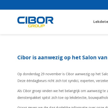
Lekdete
Cibor is aanwezig op het Salon v
Op donderdag 29 november is Cibor aanwezig op het Sa
Deze ééndagbeurs richt zich tot syndici, experten, verzek
Als Cibor groep vinden we het belangrijk om aanwezig te 
dienstenpakket spitst zich toe op lekdetectie, bouwpathol
Graag geven we die dag duidelijke informatie over onze di