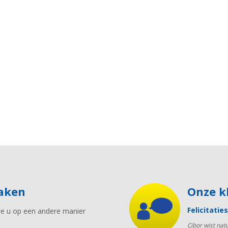
maken
Onze 
Felicitati
we u op een andere manier
Cibor wist nat