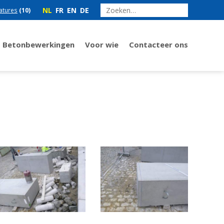
NL
FR
EN
DE
atures
(10)
Betonbewerkingen
Voor wie
Contacteer ons