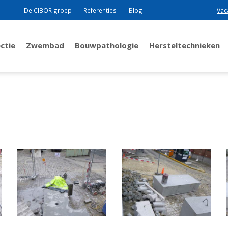
De CIBOR groep
Referenties
Blog
Vac
ctie
Zwembad
Bouwpathologie
Hersteltechnieken