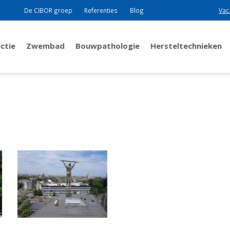
De CIBOR groep
Referenties
Blog
Vac
ctie
Zwembad
Bouwpathologie
Hersteltechnieken