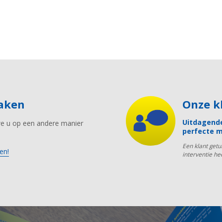
maken
Onze 
Uitdagende
we u op een andere manier
perfecte m
Een klant get
en!
interventie he