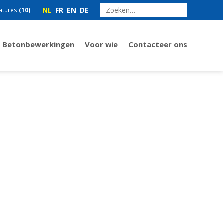
NL
FR
EN
DE
atures
(10)
Betonbewerkingen
Voor wie
Contacteer ons