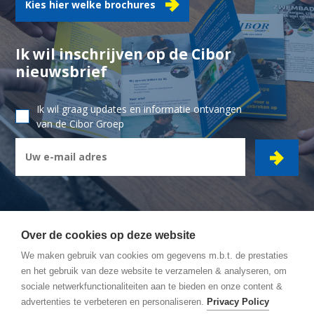
Kies hier welke brochures
Ik wil inschrijven op de Cibor
nieuwsbrief
Ik wil graag updates en informatie ontvangen
van de Cibor Groep
Over de cookies op deze website
We maken gebruik van cookies om gegevens m.b.t. de prestaties
CIBOR GROEP
- Ambachtsstraat 7 - 2450 Meerhout
en het gebruik van deze website te verzamelen & analyseren, om
sociale netwerkfunctionaliteiten aan te bieden en onze content &
Wegbeschrijving
advertenties te verbeteren en personaliseren.
Privacy Policy
Algemene Voorwaarden