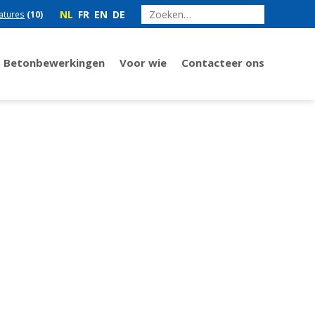
NL
FR
EN
DE
atures
(10)
Betonbewerkingen
Voor wie
Contacteer ons