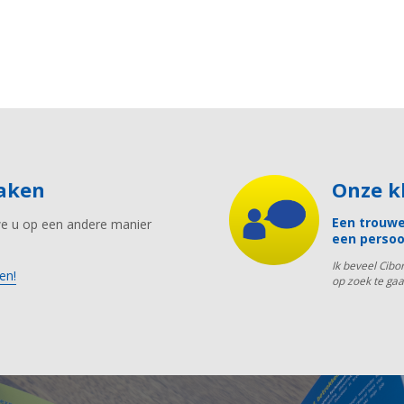
maken
Onze 
Een trouwe
we u op een andere manier
een persoo
Ik beveel Cibo
en!
op zoek te gaa