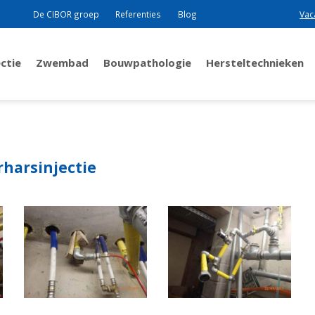
De CIBOR groep
Referenties
Blog
Vac
ctie
Zwembad
Bouwpathologie
Hersteltechnieken
rharsinjectie