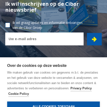
Ik wil inschrijven op de Cibor
nieuwsbrief
Ik wil graag updates en informatie ontvangen
van de Cibor Groep
Over de cookies op deze website
We maken gebruik van cookies om gegevens m.b.t. de prestaties
CIBOR GROEP
- Ambachtsstraat 7 - 2450 Meerhout
en het gebruik van deze website te verzamelen & analyseren, om
sociale netwerkfunctionaliteiten aan te bieden en onze content &
Wegbeschrijving
advertenties te verbeteren en personaliseren.
Privacy Policy
Algemene Voorwaarden
Cookie Policy
Privacy policy
Cookie policy
ALLE COOKIES TOESTAAN