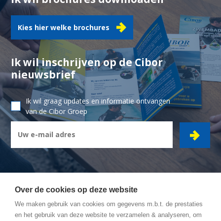
Kies hier welke brochures
Ik wil inschrijven op de Cibor
nieuwsbrief
Ik wil graag updates en informatie ontvangen
van de Cibor Groep
Over de cookies op deze website
We maken gebruik van cookies om gegevens m.b.t. de prestaties
CIBOR GROEP
- Ambachtsstraat 7 - 2450 Meerhout
en het gebruik van deze website te verzamelen & analyseren, om