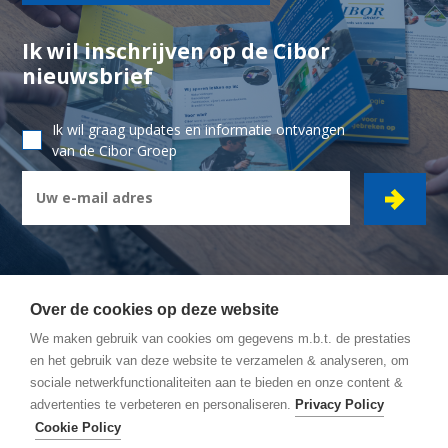
Ik wil inschrijven op de Cibor
nieuwsbrief
Ik wil graag updates en informatie ontvangen
van de Cibor Groep
Over de cookies op deze website
We maken gebruik van cookies om gegevens m.b.t. de prestaties
CIBOR GROEP
- Ambachtsstraat 7 - 2450 Meerhout
en het gebruik van deze website te verzamelen & analyseren, om
sociale netwerkfunctionaliteiten aan te bieden en onze content &
Wegbeschrijving
advertenties te verbeteren en personaliseren.
Privacy Policy
Algemene Voorwaarden
Cookie Policy
Privacy policy