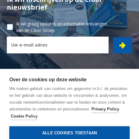
nieuwsbrief
Ik wil graag updates en informatie ontvangen
van de Cibor Groep
Over de cookies op deze website
We maken gebruik van cookies om gegevens m.b.t. de prestaties
CIBOR GROEP
- Ambachtsstraat 7 - 2450 Meerhout
en het gebruik van deze website te verzamelen & analyseren, om
sociale netwerkfunctionaliteiten aan te bieden en onze content &
Wegbeschrijving
advertenties te verbeteren en personaliseren.
Privacy Policy
Algemene Voorwaarden
Cookie Policy
Privacy policy
Cookie policy
ALLE COOKIES TOESTAAN