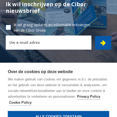
Ik wil inschrijven op de Cibor
nieuwsbrief
Ik wil graag updates en informatie ontvangen
van de Cibor Groep
Over de cookies op deze website
We maken gebruik van cookies om gegevens m.b.t. de prestaties
CIBOR GROEP
- Ambachtsstraat 7 - 2450 Meerhout
en het gebruik van deze website te verzamelen & analyseren, om
sociale netwerkfunctionaliteiten aan te bieden en onze content &
Wegbeschrijving
advertenties te verbeteren en personaliseren.
Privacy Policy
Algemene Voorwaarden
Cookie Policy
Privacy policy
Cookie policy
ALLE COOKIES TOESTAAN